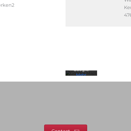
Ke
47
Mit dem
Laden der
Karte
akzeptiere
n Sie die
Datenschu
tzerklärun
g von
Google.
Mehr
erfahren
Karte
laden
Google
Maps immer
entsperren