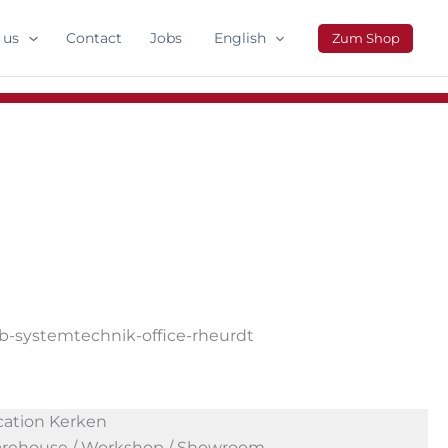
 us
Contact
Jobs
English
Zum Shop
cation Kerken
rehouse / Workshop / Showroom