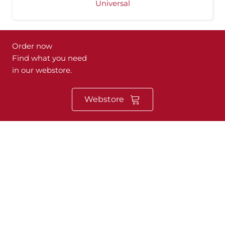
Universal
Order now
Find what you need
in our webstore.
Webstore
Heeb Systemtechnik
Dipl.-Ing. (FH) Dietmar Heeb
Henningsweg 13
47509 Rheurdt
Phone: +49 (0) 28 45 / 30 97 126