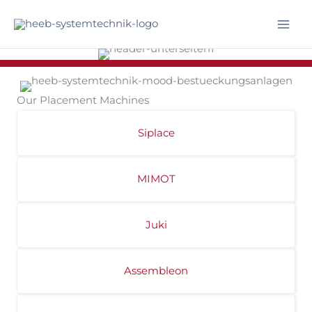
Skip
to
Mai
content
Men
Our Placement Machines
Siplace
MIMOT
Juki
Assembleon