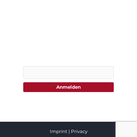
Spare parts
Supplies
Contact
Auf dem Laufenden bleiben –
Jetzt bei unserem Newsletter anmelden:
E-Mail
Anmelden
Imprint
|
Privacy